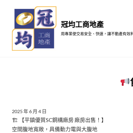
Skip
to
content
冠均工商地產
用專業使交易安全、快速，讓不動產有效
2025 年 6 月 4 日
🏗 【平鎮優質SC鋼構廠房 廠房出售！】
空間腹地寬敞，具備動力電與大腹地