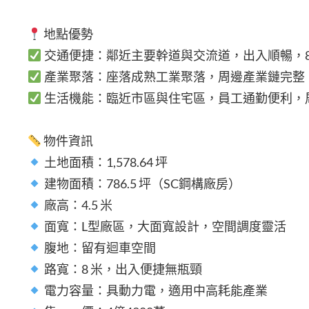
地點優勢
交通便捷：鄰近主要幹道與交流道，出入順暢，
產業聚落：座落成熟工業聚落，周邊產業鏈完整
生活機能：臨近市區與住宅區，員工通勤便利，
物件資訊
土地面積：1,578.64 坪
建物面積：786.5 坪（SC鋼構廠房）
廠高：4.5 米
面寬：L型廠區，大面寬設計，空間調度靈活
腹地：留有迴車空間
路寬：8 米，出入便捷無瓶頸
電力容量：具動力電，適用中高耗能產業