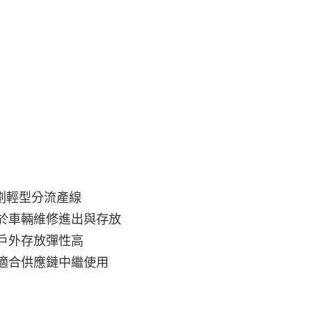
劃輕型分流產線
於車輛維修進出與存放
戶外存放彈性高
適合供應鏈中繼使用