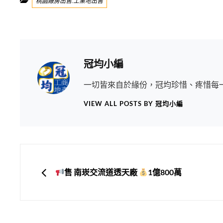
桃園廠房出售.工業地出售
Author:
冠均小編
一切皆來自於緣份，冠均珍惜、疼惜每
VIEW ALL POSTS BY 冠均小編
文
章
PREVIOUS
售 南崁交流道透天廠
1億800萬
導
覽