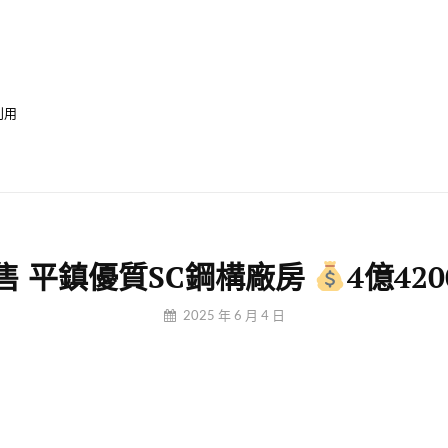
利用
售 平鎮優質SC鋼構廠房
4億42
By
2025 年 6 月 4 日
冠
均
小
編