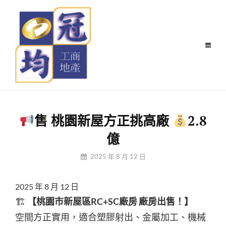
Skip
to
content
售 桃園新屋方正挑高廠
2.8
億
By
2025 年 8 月 12 日
冠
均
2025 年 8 月 12 日
小
編
🏗
【桃園市新屋區RC+SC廠房 廠房出售！】
空間方正實用，適合塑膠射出、金屬加工、機械