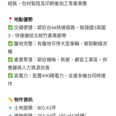
組裝、包材製造及印刷後加工等產業應
地點優勢
交通便捷：鄰近台66快速道路，銜接國1與國
3，快速連結北桃竹產業廊帶
腹地完整：有腹地可停大型車輛，裝卸動線流
暢
產業聚落：鄰近楊梅、新屋、觀音工業區，供
應鏈與人力資源完善
高電力：配置490碼電力，支援多機台同時運
作
物件資訊
土地面積：801.41坪
建物面積：751.33坪（RC+SC結構）