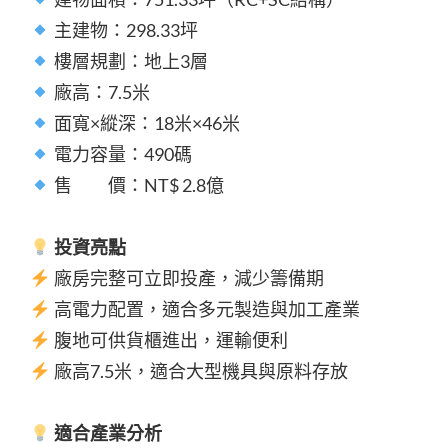
主建物：298.33坪
樓層規劃：地上3層
廠高：7.5米
面寬×縱深：18米×46米
電力容量：490碼
售 價：NT$ 2.8億
投資亮點
廠房完整可立即投產，減少籌備期
高電力配置，適合多元製造與加工產業
腹地可供貨櫃進出，運輸便利
廠高7.5米，適合大型機具與原料存放
適合產業分析