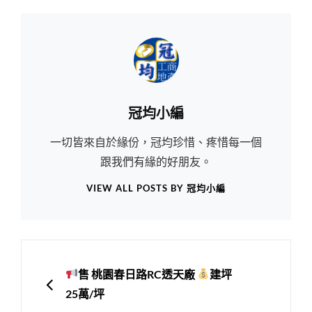
Author:
冠均小編
一切皆來自於緣份，冠均珍惜、疼惜每一個
跟我們有緣的好朋友。
VIEW ALL POSTS BY 冠均小編
文
章
PREVIOUS
售 桃園春日路RC透天廠
建坪
導
25萬/坪