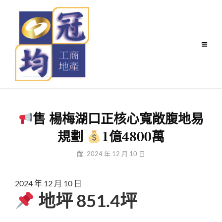
Skip
to
content
售 楊梅湖口正核心寬敞腹地易
規劃
1億4800萬
By
2024 年 12 月 10 日
冠
均
2024 年 12 月 10 日
小
地坪 851.4坪
編