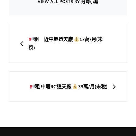
VIEW ALL POSTS BY 冠均小編
文
章
PREVIOUS
租 近中壢透天廠
17萬/月(未
導
稅)
覽
NEXT
租 中壢RC透天廠
78萬/月(未稅)