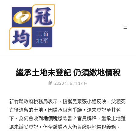
Skip
to
content
繼承土地未登記 仍須繳地價稅
By
2023 年 6 月 17 日
冠
均
新竹縣政府稅務局表示，接獲民眾張小姐反映，父親死
小
編
亡後遺留的土地，因繼承尚有爭議，還未登記至其名
下，為何會收到
地價稅
繳款書？官員解釋，繼承土地雖
還未辦妥登記，但全體繼承人仍負繳納地價稅義務。