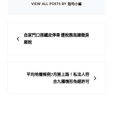
VIEW ALL POSTS BY 冠均小編
文
章
PREVIOUS
自家門口搭鐵皮停車 遭稅務局課徵房
導
屋稅
覽
NEXT
平均地權條例7月將上路！私法人符
合九種情形免經許可