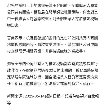
稅務局說明，土地未辦妥繼承登記前，全體繼承人屬於
公同共有關係，稅務局在發單課徵地價稅時，僅會對其
中一位繼承人寄發繳款書，對全體繼承人寄發核定稅額
通知書。
官員表示，核定稅額通知書目的是告知公同共有人有關
地價稅核課內容、繳款書受送達人、繳納期限及可申請
復查期限等相關資訊，非供持憑繳稅的繳款書。
如果全部的公同共有人對核定稅額都沒有異議或提起行
政救濟，在繳納期限過後30日仍未繳納，稅務局將依規
定移送法院強制執行，因全體繼承人皆負有連帶繳納責
任，都有可能被執行，無法指定或僅對特定人執行。
新聞來源 : 2023-06-14 經濟日報／ 記者
陳姿穎
／台北報
導